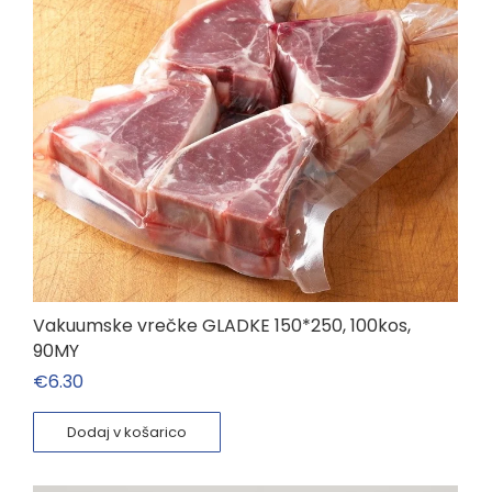
Vakuumske vrečke GLADKE 150*250, 100kos,
90MY
€
6.30
Dodaj v košarico