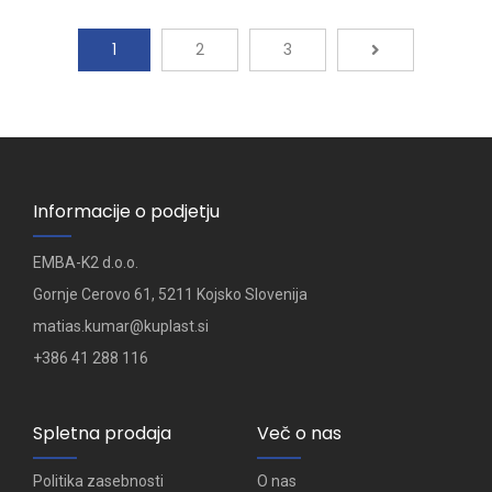
1
2
3
Informacije o podjetju
EMBA-K2 d.o.o.
Gornje Cerovo 61, 5211 Kojsko Slovenija
matias.kumar@kuplast.si
+386 41 288 116​
Spletna prodaja
Več o nas
Politika zasebnosti
O nas