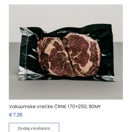
Vakuumske vrečke ČRNE 170×250, 90MY
€
7.28
Dodaj v košarico