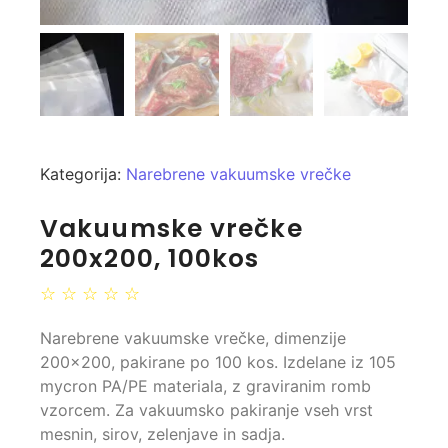
Kategorija:
Narebrene vakuumske vrečke
Vakuumske vrečke
200x200, 100kos
☆
☆
☆
☆
☆
Narebrene vakuumske vrečke, dimenzije
200×200, pakirane po 100 kos. Izdelane iz 105
mycron PA/PE materiala, z graviranim romb
vzorcem. Za vakuumsko pakiranje vseh vrst
mesnin, sirov, zelenjave in sadja.