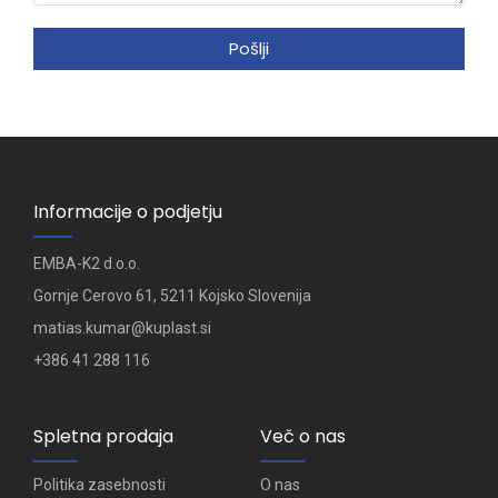
Pošlji
Informacije o podjetju
EMBA-K2 d.o.o.
Gornje Cerovo 61, 5211 Kojsko Slovenija
matias.kumar@kuplast.si
+386 41 288 116​
Spletna prodaja
Več o nas
Politika zasebnosti
O nas