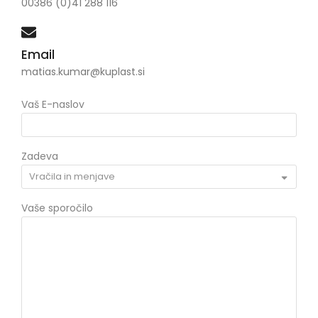
00386 (0)41 288 116
Email
matias.kumar@kuplast.si
Vaš E-naslov
Zadeva
Vaše sporočilo