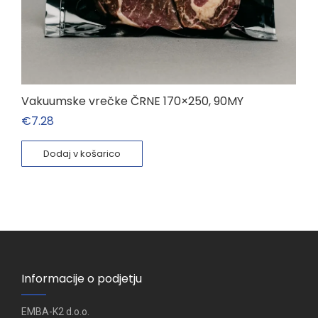
Vakuumske vrečke ČRNE 170×250, 90MY
€
7.28
Dodaj v košarico
Informacije o podjetju
EMBA-K2 d.o.o.