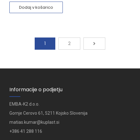
Dodaj v košarico
1
2
Informacije o podjetju
EMBA-K2 d.o.o.
Gornje Cerovo 61, 5211 Kojsko Slovenija
matias.kumar@kuplast.si
+386 41 288 116​