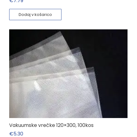
€
7.79
Dodaj v košarico
Vakuumske vrečke 120×300, 100kos
€
5.30