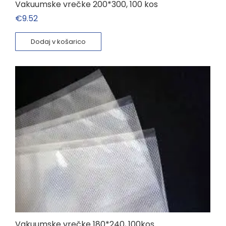
Vakuumske vrečke 200*300, 100 kos
€
9.52
Dodaj v košarico
Vakuumske vrečke 180*240, 100kos