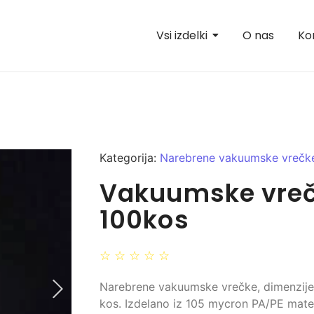
Vsi izdelki
O nas
Ko
Kategorija:
Narebrene vakuumske vrečk
Vakuumske vreč
100kos
☆
☆
☆
☆
☆
Narebrene vakuumske vrečke, dimenzije
kos. Izdelano iz 105 mycron PA/PE mater