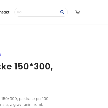
ntakt
e
ke 150*300,
 150*300, pakirane po 100
iala, z graviranim romb