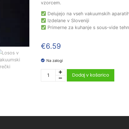
vzorcem.
Delujejo na vseh vakuumskih aparati
Izdelane v Sloveniji
Primerne za kuhanje s sous-vide teh
€
6.59
Na zalogi
Dodaj v košarico